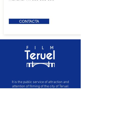
CONTACTA
It is the public service of attraction and
attention of filming of the city of Teruel
+34 638533237 / +34
978619903